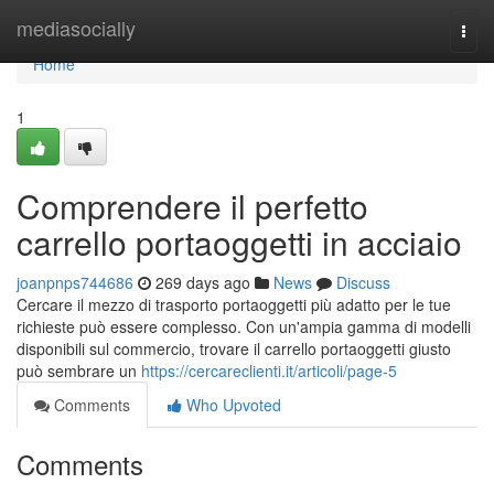
Home
mediasocially
Togg
navi
Home
1
Comprendere il perfetto
carrello portaoggetti in acciaio
joanpnps744686
269 days ago
News
Discuss
Cercare il mezzo di trasporto portaoggetti più adatto per le tue
richieste può essere complesso. Con un'ampia gamma di modelli
disponibili sul commercio, trovare il carrello portaoggetti giusto
può sembrare un
https://cercareclienti.it/articoli/page-5
Comments
Who Upvoted
Comments