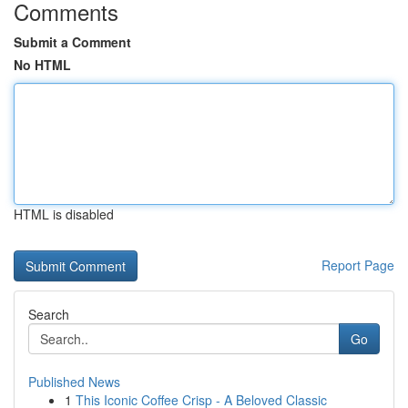
Comments
Submit a Comment
No HTML
HTML is disabled
Report Page
Search
Go
Published News
1
This Iconic Coffee Crisp - A Beloved Classic