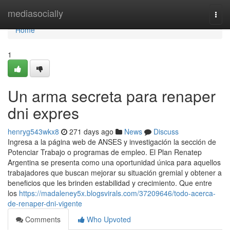
Home
mediasocially
Togg
navi
Home
1
Un arma secreta para renaper
dni expres
henryg543wkx8
271 days ago
News
Discuss
Ingresa a ​la página web de ANSES y investigación la sección ⁢de
Potenciar Trabajo o programas de empleo. El Plan Renatep
Argentina se presenta como una oportunidad única para aquellos
trabajadores que buscan mejorar su situación gremial y obtener a
beneficios que les brinden estabilidad y crecimiento. Que entre
los
https://madaleney5x.blogsvirals.com/37209646/todo-acerca-
de-renaper-dni-vigente
Comments
Who Upvoted