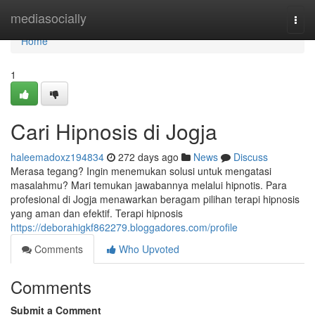
Home
mediasocially
Togg
navi
Home
1
Cari Hipnosis di Jogja
haleemadoxz194834
272 days ago
News
Discuss
Merasa tegang? Ingin menemukan solusi untuk mengatasi
masalahmu? Mari temukan jawabannya melalui hipnotis. Para
profesional di Jogja menawarkan beragam pilihan terapi hipnosis
yang aman dan efektif. Terapi hipnosis
https://deborahigkf862279.bloggadores.com/profile
Comments
Who Upvoted
Comments
Submit a Comment