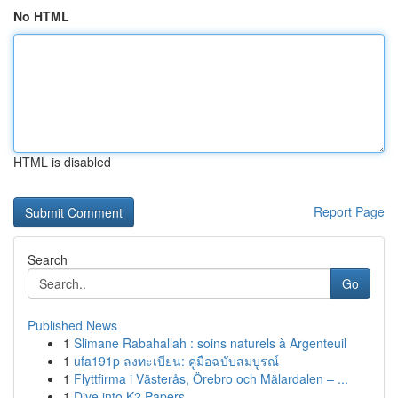
No HTML
HTML is disabled
Report Page
Search
Go
Published News
1
Slimane Rabahallah : soins naturels à Argenteuil
1
ufa191p ลงทะเบียน: คู่มือฉบับสมบูรณ์
1
Flyttfirma i Västerås, Örebro och Mälardalen – ...
1
Dive into K2 Papers