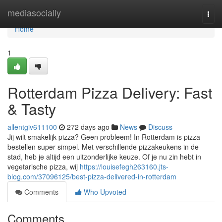
Home
mediasocially
Togg
navi
Home
1
Rotterdam Pizza Delivery: Fast
& Tasty
allentgiv611100
272 days ago
News
Discuss
Jij wilt smakelijk pizza? Geen probleem! In Rotterdam is pizza
bestellen super simpel. Met verschillende pizzakeukens in de
stad, heb je altijd een uitzonderlijke keuze. Of je nu zin hebt in
vegetarische pizza, wij
https://louisefegh263160.jts-
blog.com/37096125/best-pizza-delivered-in-rotterdam
Comments
Who Upvoted
Comments