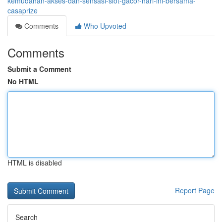
kemudahan-akses-dan-sensasi-slot-gacor-hari-ini-bersama-
casaprize
Comments
Who Upvoted
Comments
Submit a Comment
No HTML
HTML is disabled
Report Page
Search