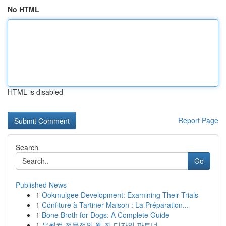
No HTML
HTML is disabled
Report Page
Search
Go
Published News
1
Ookmulgee Development: Examining Their Trials
1
Confiture à Tartiner Maison : La Préparation...
1
Bone Broth for Dogs: A Complete Guide
1
유월컴 전문적인 웹 진 디자인 파트너