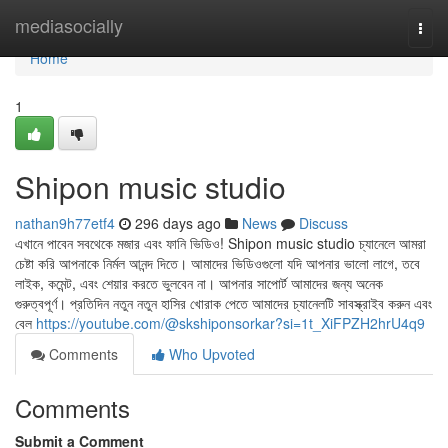
Home
mediasocially
Togg
navi
Home
1
Shipon music studio
nathan9h77etf4
296 days ago
News
Discuss
এখানে পাবেন সবথেকে মজার এবং ফানি ভিডিও! Shipon music studio চ্যানেলে আমরা
চেষ্টা করি আপনাকে নির্মল আনন্দ দিতে। আমাদের ভিডিওগুলো যদি আপনার ভালো লাগে, তবে
লাইক, কমেন্ট, এবং শেয়ার করতে ভুলবেন না। আপনার সাপোর্ট আমাদের জন্য অনেক
গুরুত্বপূর্ণ। প্রতিদিন নতুন নতুন হাসির খোরাক পেতে আমাদের চ্যানেলটি সাবস্ক্রাইব করুন এবং
বেল
https://youtube.com/@skshiponsorkar?si=1t_XiFPZH2hrU4q9
Comments
Who Upvoted
Comments
Submit a Comment