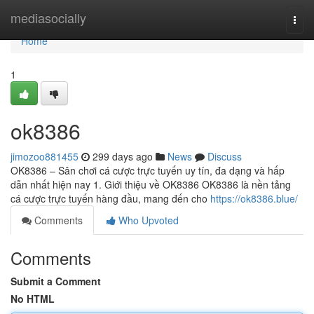
Home
mediasocially
Togg
navi
Home
1
ok8386
jimozoo881455
299 days ago
News
Discuss
OK8386 – Sân chơi cá cược trực tuyến uy tín, đa dạng và hấp
dẫn nhất hiện nay 1. Giới thiệu về OK8386 OK8386 là nền tảng
cá cược trực tuyến hàng đầu, mang đến cho
https://ok8386.blue/
Comments
Who Upvoted
Comments
Submit a Comment
No HTML