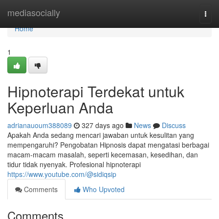
Home
mediasocially
Togg
navi
Home
1
Hipnoterapi Terdekat untuk
Keperluan Anda
adrianauoum388089
327 days ago
News
Discuss
Apakah Anda sedang mencari jawaban untuk kesulitan yang
mempengaruhi? Pengobatan Hipnosis dapat mengatasi berbagai
macam-macam masalah, seperti kecemasan, kesedihan, dan
tidur tidak nyenyak. Profesional hipnoterapi
https://www.youtube.com/@sidiqsip
Comments
Who Upvoted
Comments