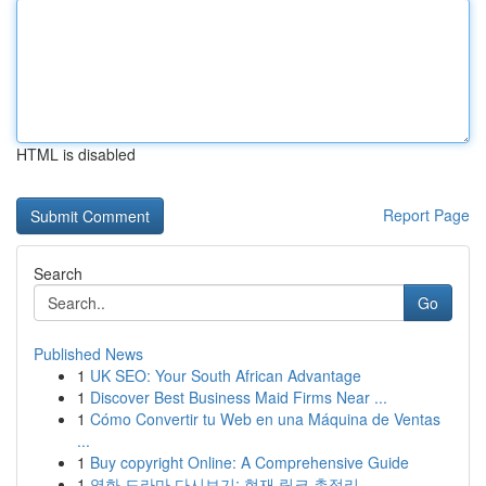
HTML is disabled
Report Page
Search
Go
Published News
1
UK SEO: Your South African Advantage
1
Discover Best Business Maid Firms Near ...
1
Cómo Convertir tu Web en una Máquina de Ventas
...
1
Buy copyright Online: A Comprehensive Guide
1
영화 드라마 다시보기: 현재 링크 총정리