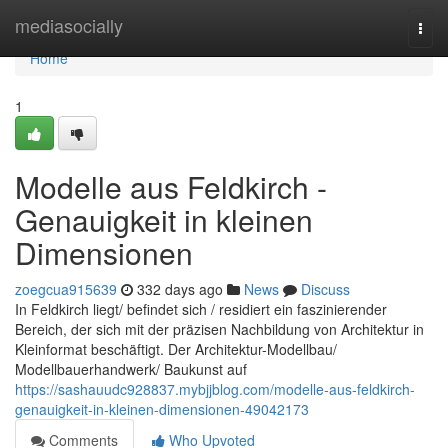
Home
mediasocially
Togg
navi
Home
1
Modelle aus Feldkirch -
Genauigkeit in kleinen
Dimensionen
zoegcua915639
332 days ago
News
Discuss
In Feldkirch liegt/ befindet sich / residiert ein faszinierender
Bereich, der sich mit der präzisen Nachbildung von Architektur in
Kleinformat beschäftigt. Der Architektur-Modellbau/
Modellbauerhandwerk/ Baukunst auf
https://sashauudc928837.mybjjblog.com/modelle-aus-feldkirch-
genauigkeit-in-kleinen-dimensionen-49042173
Comments
Who Upvoted