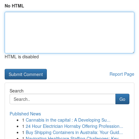
No HTML
HTML is disabled
Report Page
Search
Go
Published News
1
Cannabis in the capital : A Developing Su...
1
24 Hour Electrician Hornsby Offering Profession...
1
Buy Shipping Containers in Australia: Your Guid...
1
Navigating Healthcare Staffing Challenges: Key ...