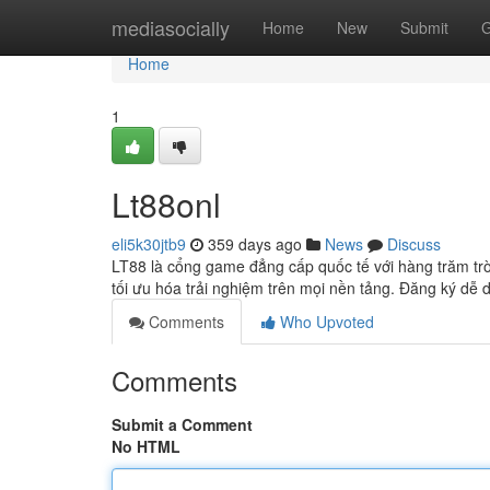
Home
mediasocially
Home
New
Submit
G
Home
1
Lt88onl
eli5k30jtb9
359 days ago
News
Discuss
LT88 là cổng game đẳng cấp quốc tế với hàng trăm trò c
tối ưu hóa trải nghiệm trên mọi nền tảng. Đăng ký dễ d
Comments
Who Upvoted
Comments
Submit a Comment
No HTML