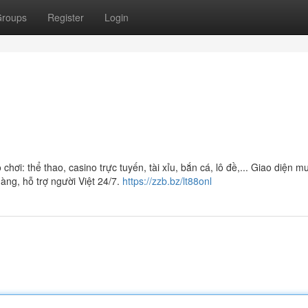
roups
Register
Login
hơi: thể thao, casino trực tuyến, tài xỉu, bắn cá, lô đề,... Giao diện m
àng, hỗ trợ người Việt 24/7.
https://zzb.bz/lt88onl