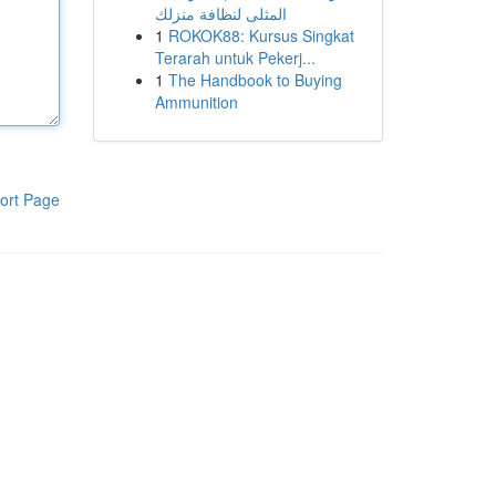
المثلى لنظافة منزلك
1
ROKOK88: Kursus Singkat
Terarah untuk Pekerj...
1
The Handbook to Buying
Ammunition
ort Page