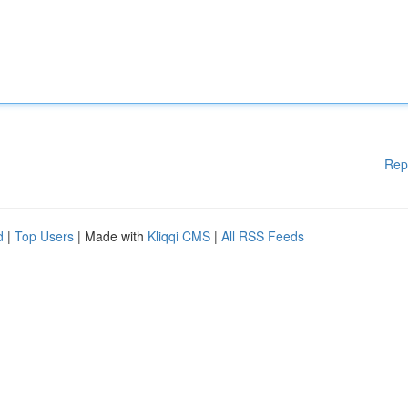
Rep
d
|
Top Users
| Made with
Kliqqi CMS
|
All RSS Feeds