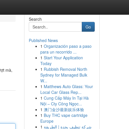
Search
Go
Published News
1
Organización paso a paso
para un recorrido ...
1
Start Your Application
Today
1
Rubbish Removal North
ượt mà,
Sydney for Managed Bulk
W...
1
Matthews Auto Glass: Your
Local Car Glass Rep...
1
Cung Cấp Máy In Tại Hà
Nội – Cty Công Ngọc...
1
澳门金沙最新娱乐体验
1
Buy THC vape cartridge
Europe
1
شركة تنظيف بجدة | الطريقة