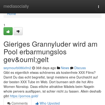
Home
mediasocially
Togg
navi
Home
1
Gieriges Grannyluder wird am
Pool erbarmungslos
gev&ouml;gelt
seymourb086xfm2
368 days ago
News
Discuss
Gibt es eigentlich etwas schöneres als kostenfreie XXX Films?
Damit Du das echt begreifst, langt meistens eine Durchsicht auf
der besten XXX Tube im Web. Dort bumsen sich die hot Afro
Women Nonstop. Dass etliche attraktive Mädels beim Nageln
whole pervers ausflippen, ist schier nicht zu fassen. Allein deshalb
gibt
https://pornos.gold/
Comments
Who Upvoted