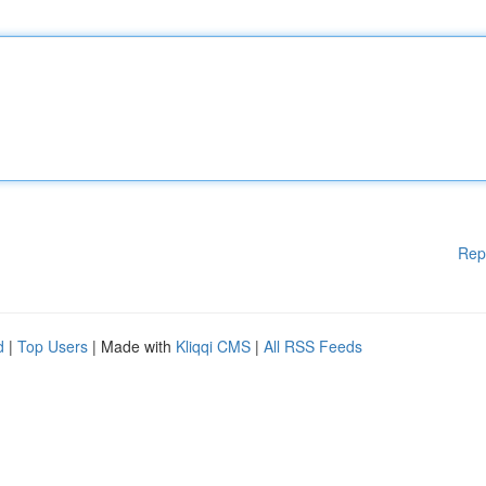
Rep
d
|
Top Users
| Made with
Kliqqi CMS
|
All RSS Feeds