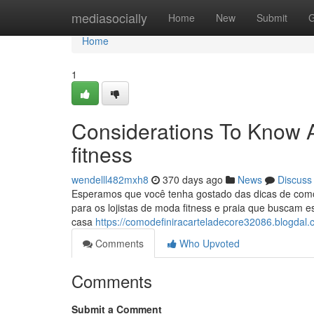
Home
mediasocially
Home
New
Submit
G
Home
1
Considerations To Know A
fitness
wendelll482mxh8
370 days ago
News
Discuss
Esperamos que você tenha gostado das dicas de como i
para os lojistas de moda fitness e praia que buscam e
casa
https://comodefiniracarteladecore32086.blogdal.
Comments
Who Upvoted
Comments
Submit a Comment