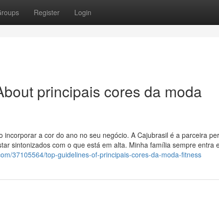
roups
Register
Login
bout principais cores da moda
ncorporar a cor do ano no seu negócio. A Cajubrasil é a parceira per
star sintonizados com o que está em alta. Minha família sempre entra e
com/37105564/top-guidelines-of-principais-cores-da-moda-fitness