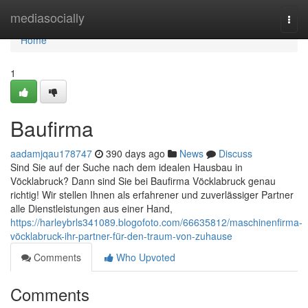
Home
mediasocially
Togg
navi
Home
1
Baufirma
aadamjqau178747
390 days ago
News
Discuss
Sind Sie auf der Suche nach dem idealen Hausbau in
Vöcklabruck? Dann sind Sie bei Baufirma Vöcklabruck genau
richtig! Wir stellen Ihnen als erfahrener und zuverlässiger Partner
alle Dienstleistungen aus einer Hand,
https://harleybrls341089.blogofoto.com/66635812/maschinenfirma-
vöcklabruck-ihr-partner-für-den-traum-von-zuhause
Comments
Who Upvoted
Comments