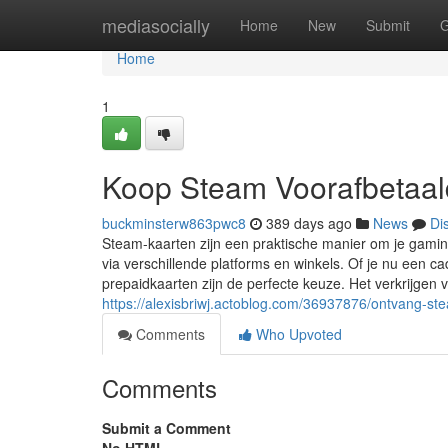
Home
mediasocially
Home
New
Submit
G
Home
1
Koop Steam Voorafbetaal
buckminsterw863pwc8
389 days ago
News
Di
Steam-kaarten zijn een praktische manier om je gami
via verschillende platforms en winkels. Of je nu een c
prepaidkaarten zijn de perfecte keuze. Het verkrijgen 
https://alexisbriwj.actoblog.com/36937876/ontvang-ste
Comments
Who Upvoted
Comments
Submit a Comment