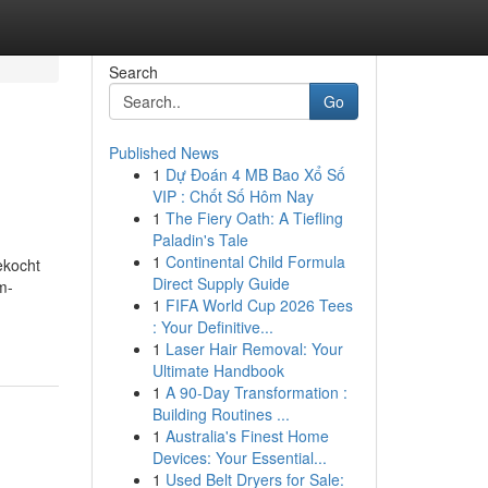
Search
Go
Published News
1
Dự Đoán 4 MB Bao Xổ Số
VIP : Chốt Số Hôm Nay
1
The Fiery Oath: A Tiefling
Paladin's Tale
1
Continental Child Formula
ekocht
Direct Supply Guide
m-
1
FIFA World Cup 2026 Tees
: Your Definitive...
1
Laser Hair Removal: Your
Ultimate Handbook
1
A 90-Day Transformation :
Building Routines ...
1
Australia's Finest Home
Devices: Your Essential...
1
Used Belt Dryers for Sale: