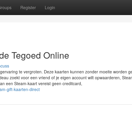
roups
Register
Login
de Tegoed Online
scuss
ngervaring te vergroten. Deze kaarten kunnen zonder moeite worden g
adeau zoekt voor een vriend of je eigen account wilt opwaarderen, Stea
van een Steam-kaart vereist geen creditcard,
am-gift-kaarten-direct