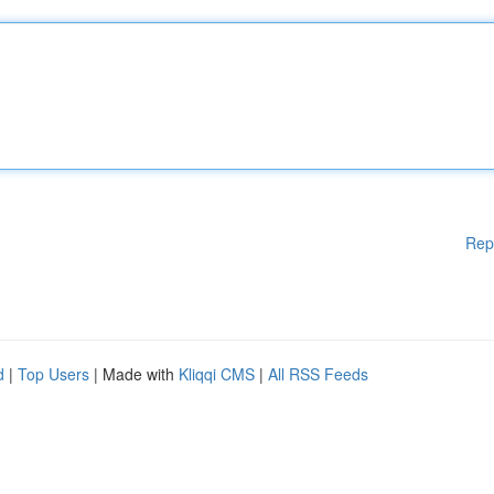
Rep
d
|
Top Users
| Made with
Kliqqi CMS
|
All RSS Feeds