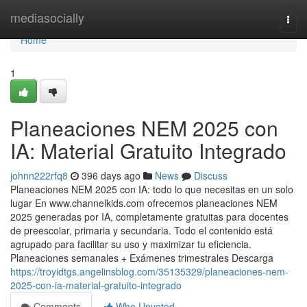
Home
mediasocially
Togg
navi
Home
1
Planeaciones NEM 2025 con
IA: Material Gratuito Integrado
johnn222rfq8
396 days ago
News
Discuss
Planeaciones NEM 2025 con IA: todo lo que necesitas en un solo
lugar En www.channelkids.com ofrecemos planeaciones NEM
2025 generadas por IA, completamente gratuitas para docentes
de preescolar, primaria y secundaria. Todo el contenido está
agrupado para facilitar su uso y maximizar tu eficiencia.
Planeaciones semanales + Exámenes trimestrales Descarga
https://troyidtgs.angelinsblog.com/35135329/planeaciones-nem-
2025-con-ia-material-gratuito-integrado
Comments
Who Upvoted