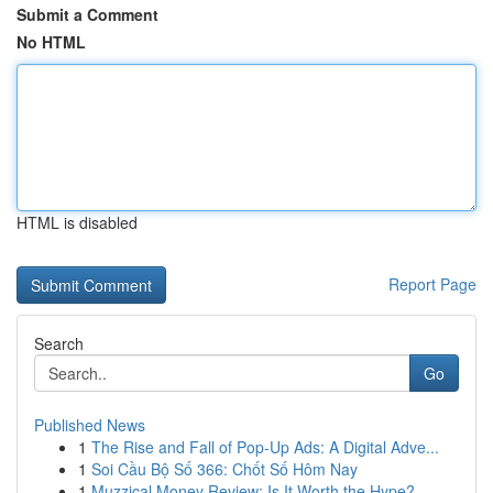
Submit a Comment
No HTML
HTML is disabled
Report Page
Search
Go
Published News
1
The Rise and Fall of Pop-Up Ads: A Digital Adve...
1
Soi Cầu Bộ Số 366: Chốt Số Hôm Nay
1
Muzzical Money Review: Is It Worth the Hype?