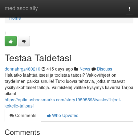
Home
mediasocially
Togg
navi
Home
1
Testaa Taidetasi
donnahrgz480210
415 days ago
News
Discuss
Haluatko läähtää itsesi ja todistaa taitosi? Vakioviihjeet on
täydellinen paikka sinulle! Tutki luovia tehtäviä, jotka mittaavat
yksityiskohtaiset taitoja. Valmistele| valitse kysymys kaverisi Tarjoa
oikeat
https://optimusbookmarks.com/story19595593/vakioviihjeet-
kokeile-taitoasi
Comments
Who Upvoted
Comments