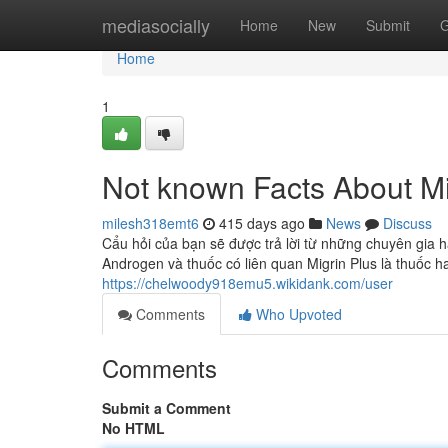
Home
mediasocially
Home
New
Submit
G
Home
1
Not known Facts About Mi
milesh318emt6
415 days ago
News
Discuss
Cẩu hỏi của bạn sẽ được trả lời từ những chuyên gia hà
Androgen và thuốc có liên quan Migrin Plus là thuốc 
https://chelwoody918emu5.wikidank.com/user
Comments
Who Upvoted
Comments
Submit a Comment
No HTML