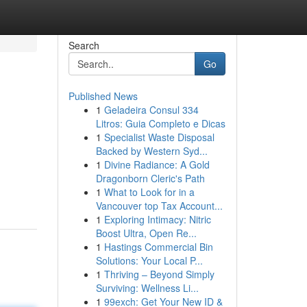
Search
Go
Published News
1
Geladeira Consul 334
Litros: Guia Completo e Dicas
1
Specialist Waste Disposal
Backed by Western Syd...
1
Divine Radiance: A Gold
Dragonborn Cleric's Path
1
What to Look for in a
Vancouver top Tax Account...
1
Exploring Intimacy: Nitric
Boost Ultra, Open Re...
1
Hastings Commercial Bin
Solutions: Your Local P...
1
Thriving – Beyond Simply
Surviving: Wellness Li...
1
99exch: Get Your New ID &