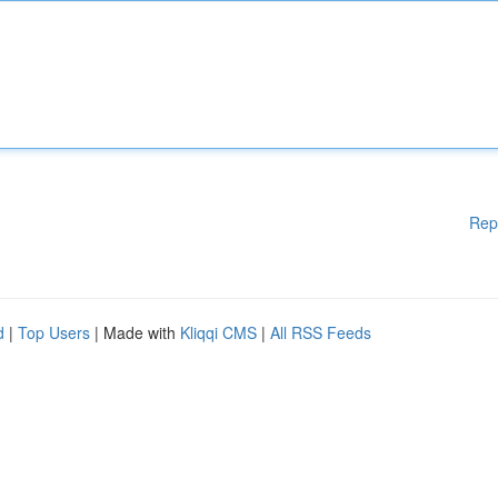
Rep
d
|
Top Users
| Made with
Kliqqi CMS
|
All RSS Feeds