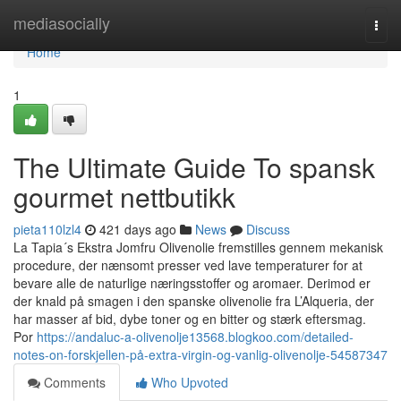
Home
mediasocially
Togg
navi
Home
1
The Ultimate Guide To spansk
gourmet nettbutikk
pieta110lzl4
421 days ago
News
Discuss
La Tapia´s Ekstra Jomfru Olivenolie fremstilles gennem mekanisk
procedure, der nænsomt presser ved lave temperaturer for at
bevare alle de naturlige næringsstoffer og aromaer. Derimod er
der knald på smagen i den spanske olivenolie fra L’Alqueria, der
har masser af bid, dybe toner og en bitter og stærk eftersmag.
Por
https://andaluc-a-olivenolje13568.blogkoo.com/detailed-
notes-on-forskjellen-på-extra-virgin-og-vanlig-olivenolje-54587347
Comments
Who Upvoted