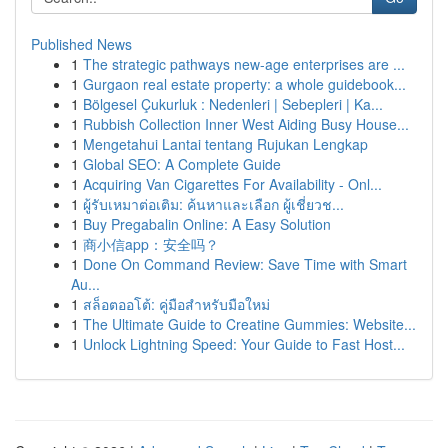
Published News
1
The strategic pathways new-age enterprises are ...
1
Gurgaon real estate property: a whole guidebook...
1
Bölgesel Çukurluk : Nedenleri | Sebepleri | Ka...
1
Rubbish Collection Inner West Aiding Busy House...
1
Mengetahui Lantai tentang Rujukan Lengkap
1
Global SEO: A Complete Guide
1
Acquiring Van Cigarettes For Availability - Onl...
1
ผู้รับเหมาต่อเติม: ค้นหาและเลือก ผู้เชี่ยวช...
1
Buy Pregabalin Online: A Easy Solution
1
商小信app：安全吗？
1
Done On Command Review: Save Time with Smart
Au...
1
สล็อตออโต้: คู่มือสำหรับมือใหม่
1
The Ultimate Guide to Creatine Gummies: Website...
1
Unlock Lightning Speed: Your Guide to Fast Host...