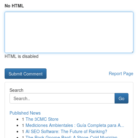
No HTML
HTML is disabled
Report Page
Search
Go
Published News
1
The 3CMC Store
1
Mediciones Ambientales : Guía Completa para A...
1
AI SEO Software: The Future of Ranking?
1
The Rock Gnome Bard: A Stone-Cold Musician