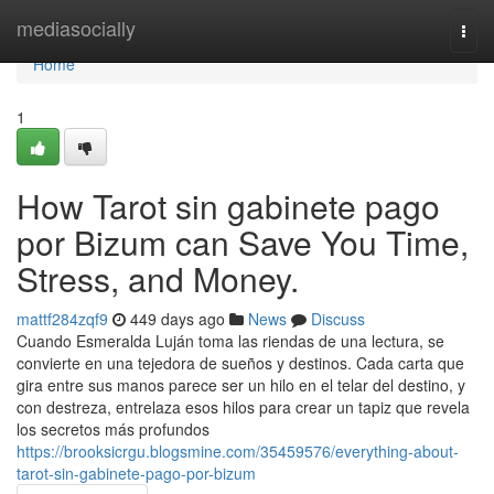
Home
mediasocially
Togg
navi
Home
1
How Tarot sin gabinete pago
por Bizum can Save You Time,
Stress, and Money.
mattf284zqf9
449 days ago
News
Discuss
Cuando Esmeralda Luján toma las riendas de una lectura, se
convierte en una tejedora de sueños y destinos. Cada carta que
gira entre sus manos parece ser un hilo en el telar del destino, y
con destreza, entrelaza esos hilos para crear un tapiz que revela
los secretos más profundos
https://brooksicrgu.blogsmine.com/35459576/everything-about-
tarot-sin-gabinete-pago-por-bizum