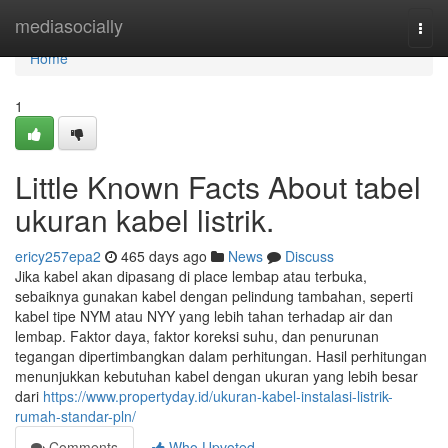
Home
mediasocially
Togg
navi
Home
1
Little Known Facts About tabel
ukuran kabel listrik.
ericy257epa2
465 days ago
News
Discuss
Jika kabel akan dipasang di place lembap atau terbuka,
sebaiknya gunakan kabel dengan pelindung tambahan, seperti
kabel tipe NYM atau NYY yang lebih tahan terhadap air dan
lembap. Faktor daya, faktor koreksi suhu, dan penurunan
tegangan dipertimbangkan dalam perhitungan. Hasil perhitungan
menunjukkan kebutuhan kabel dengan ukuran yang lebih besar
dari
https://www.propertyday.id/ukuran-kabel-instalasi-listrik-
rumah-standar-pln/
Comments
Who Upvoted