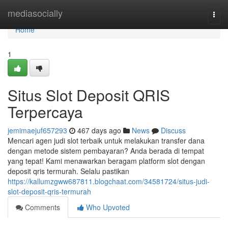
Home
mediasocially
Togg
navi
Home
1
Situs Slot Deposit QRIS
Terpercaya
jemimaejuf657293
467 days ago
News
Discuss
Mencari agen judi slot terbaik untuk melakukan transfer dana
dengan metode sistem pembayaran? Anda berada di tempat
yang tepat! Kami menawarkan beragam platform slot dengan
deposit qris termurah. Selalu pastikan
https://kallumzgww687811.blogchaat.com/34581724/situs-judi-
slot-deposit-qris-termurah
Comments
Who Upvoted