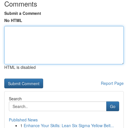
Comments
Submit a Comment
No HTML
HTML is disabled
Report Page
Search
Go
Published News
1
Enhance Your Skills: Lean Six Sigma Yellow Belt...