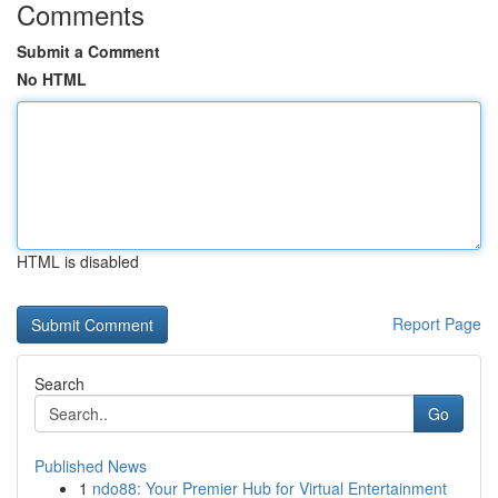
Comments
Submit a Comment
No HTML
HTML is disabled
Report Page
Search
Go
Published News
1
ndo88: Your Premier Hub for Virtual Entertainment