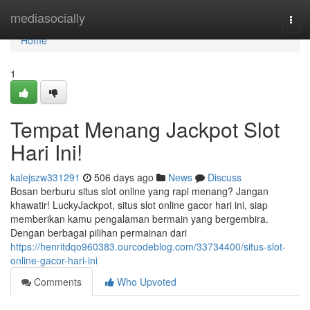
Home
mediasocially
Togg
navi
Home
1
Tempat Menang Jackpot Slot
Hari Ini!
kalejszw331291
506 days ago
News
Discuss
Bosan berburu situs slot online yang rapi menang? Jangan
khawatir! LuckyJackpot, situs slot online gacor hari ini, siap
memberikan kamu pengalaman bermain yang bergembira.
Dengan berbagai pilihan permainan dari
https://henritdqo960383.ourcodeblog.com/33734400/situs-slot-
online-gacor-hari-ini
Comments
Who Upvoted