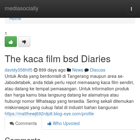
Home
mediasocially
Togg
navi
Home
1
The kaca film bsd Diaries
davidy358htf5
899 days ago
News
Discuss
Untuk Anda yang berdomisili di Tangerang maupun area se-
Jabodetabek, anda tidak perlu repot memasang kaca film sendiri,
atau datang ke tempat pemasangan. Untuk information produk
dan harga kamu bisa langsung datang ke alamatnya atau
hubungi nomor Whatsapp yang tersedia. Sering sekali ditemukan
miskonsepsi yang cukup fatal di industri bahan bangunan
https://matthewj692rdp8.blog-eye.com/profile
Comments
Who Upvoted
Comments